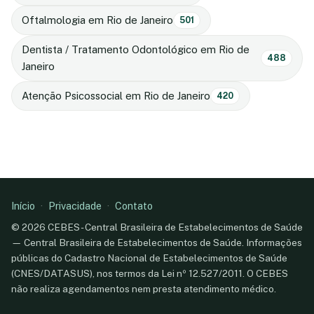
Oftalmologia em Rio de Janeiro
501
Dentista / Tratamento Odontológico em Rio de
488
Janeiro
Atenção Psicossocial em Rio de Janeiro
420
Início
·
Privacidade
·
Contato
© 2026 CEBES - Central Brasileira de Estabelecimentos de Saúde
— Central Brasileira de Estabelecimentos de Saúde. Informações
públicas do Cadastro Nacional de Estabelecimentos de Saúde
(CNES/DATASUS), nos termos da Lei nº 12.527/2011. O CEBES
não realiza agendamentos nem presta atendimento médico.