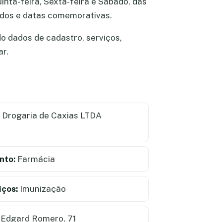
inta-feira, Sexta-feira e Sábado, das
iados e datas comemorativas.
o dados de cadastro, serviços,
ar.
 Drogaria de Caxias LTDA
nto:
Farmácia
iços:
Imunização
 Edgard Romero, 71