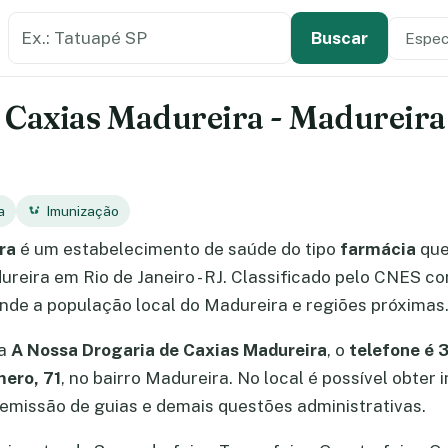
Buscar estabelecimento de saúde
Especi
Tipo de
Buscar
Caxias Madureira - Madureira -
a
Imunização
ra
é um estabelecimento de saúde do tipo
farmácia
que
dureira em Rio de Janeiro - RJ. Classificado pelo CNES c
ende a população local do Madureira e regiões próximas
ia
A Nossa Drogaria de Caxias Madureira
, o
telefone é
mero, 71
, no bairro Madureira. No local é possível obte
missão de guias e demais questões administrativas.