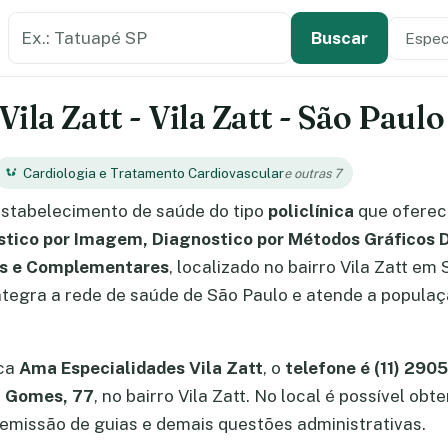
Buscar estabelecimento de saúde
Especi
Tipo de
Buscar
la Zatt - Vila Zatt - São Paulo
Cardiologia e Tratamento Cardiovascular
e outras 7
stabelecimento de saúde do tipo
policlínica
que oferec
tico por Imagem, Diagnostico por Métodos Gráficos D
vas e Complementares
, localizado no bairro Vila Zatt em 
egra a rede de saúde de São Paulo e atende a população
ica
Ama Especialidades Vila Zatt
, o
telefone é (11) 290
 Gomes, 77
, no bairro Vila Zatt. No local é possível o
missão de guias e demais questões administrativas.