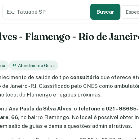
Buscar estabelecimento de saúde
Especi
Tipo de
Buscar
lves - Flamengo - Rio de Janei
rio
Atendimento Geral
lecimento de saúde do tipo
consultório
que oferece a
 de Janeiro - RJ. Classificado pelo CNES como ambulatór
ão local do Flamengo e regiões próximas.
ório
Ana Paula da Silva Alves
, o
telefone é 021 - 98685
are, 66
, no bairro Flamengo. No local é possível obte
missão de guias e demais questões administrativas.