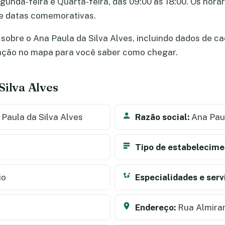
gunda-feira e Quarta-feira, das 09:00 às 18:00. Os horá
 e datas comemorativas.
obre o Ana Paula da Silva Alves, incluindo dados de cad
zação no mapa para você saber como chegar.
Silva Alves
Paula da Silva Alves
Razão social:
Ana Paul
Tipo de estabelecime
io
Especialidades e serv
Endereço:
Rua Almira