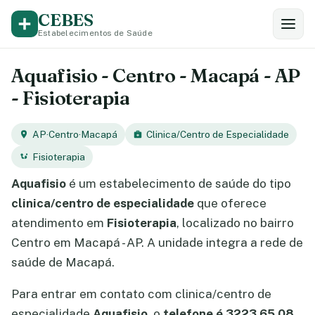
CEBES
Estabelecimentos de Saúde
Aquafisio - Centro - Macapá - AP
- Fisioterapia
AP
·
Centro
·
Macapá
Clinica/Centro de Especialidade
Fisioterapia
Aquafisio
é um estabelecimento de saúde do tipo
clinica/centro de especialidade
que oferece
atendimento em
Fisioterapia
, localizado no bairro
Centro em Macapá - AP. A unidade integra a rede de
saúde de Macapá.
Para entrar em contato com clinica/centro de
especialidade
Aquafisio
, o
telefone é 3223.65.08
.