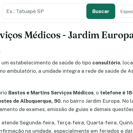
Buscar estabelecimento de saúde
Especi
Tipo de
Buscar
viços Médicos - Jardim Europa 
 um estabelecimento de saúde do tipo
consultório
, loc
omo ambulatório, a unidade integra a rede de saúde de A
ório
Bastos e Martins Serviços Médicos
, o
telefone é 1
restes de Albuquerque, 90
, no bairro Jardim Europa. No 
amento de exames, emissão de guias e demais questões
atende Segunda-feira, Terça-feira, Quarta-feira, Quinta
confirmação na unidade, especialmente em feriados e d