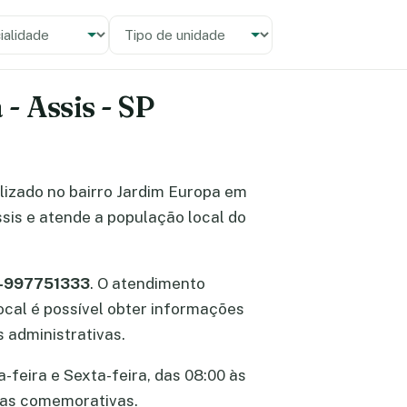
alidade
 unidade
- Assis - SP
alizado no bairro Jardim Europa em
ssis e atende a população local do
8-997751333
. O atendimento
local é possível obter informações
 administrativas.
-feira e Sexta-feira, das 08:00 às
atas comemorativas.