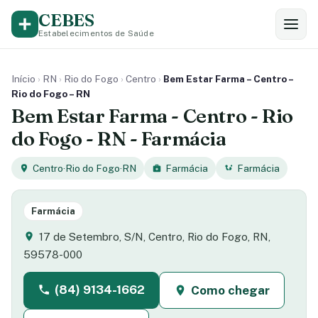
CEBES
Estabelecimentos de Saúde
Início
›
RN
›
Rio do Fogo
›
Centro
›
Bem Estar Farma – Centro –
Rio do Fogo – RN
Bem Estar Farma - Centro - Rio
do Fogo - RN - Farmácia
Centro
·
Rio do Fogo
·
RN
Farmácia
Farmácia
Farmácia
17 de Setembro, S/N, Centro, Rio do Fogo, RN,
59578-000
(84) 9134-1662
Como chegar