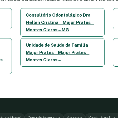
Consultório Odontológico Dra
Hellen Cristina – Major Prates –
Montes Claros – MG
Unidade de Saúde da Familia
Major Prates – Major Prates –
es
Montes Claros –
rão de Grajaú
Conjunto Esperança
Bragança
Pronto Atendimen