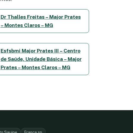
Dr Thalles Freitas – Major Prates
– Montes Claros – MG
Esfsbmi Major Prates III – Centro
de Saúde, Unidade Básica – Major
Prates – Montes Claros – MG
to Sauipe
Franca sp