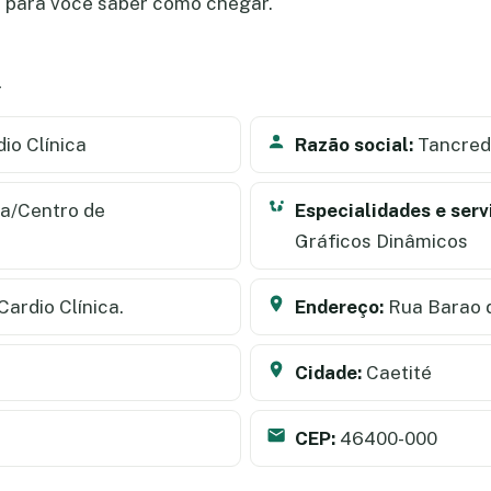
a para você saber como chegar.
a
io Clínica
Razão social:
Tancredo
ca/Centro de
Especialidades e serv
Gráficos Dinâmicos
Cardio Clínica.
Endereço:
Rua Barao d
Cidade:
Caetité
CEP:
46400-000