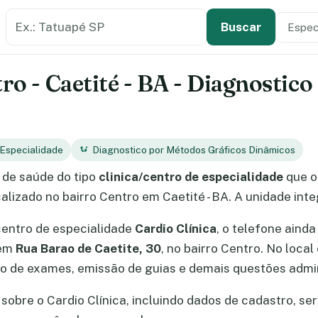
Buscar estabelecimento de saúde
Especi
Tipo de
Buscar
tro - Caetité - BA - Diagnostic
 Especialidade
Diagnostico por Métodos Gráficos Dinâmicos
de saúde do tipo
clinica/centro de especialidade
que o
ocalizado no bairro Centro em Caetité - BA. A unidade int
centro de especialidade
Cardio Clínica
, o telefone ainda
 em
Rua Barao de Caetite, 30
, no bairro Centro. No loca
 de exames, emissão de guias e demais questões admin
obre o Cardio Clínica, incluindo dados de cadastro, serv