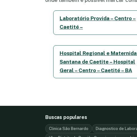
onde também é possível marcar consu
Laboratório Provida – Centro –
Caetité –
Hospital Regional e Maternid
Santana de Caetite – Hospital
Geral – Centro – Caetité – BA
Buscas populares
Clinica São Bernardo
Diagnostico de Laborat