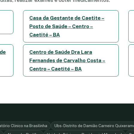
ltas, realizar exames e obter medicamentos.
Casa da Gestante de Caetite –
Posto de Saúde – Centro –
Caetité – BA
ade
Centro de Saúde Dra Lara
Fernandes de Carvalho Costa –
Centro – Caetité – BA
ório Clinico na Brasilinha
Ubs- Distrito de Damião Carneiro Quixera