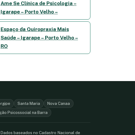
Ame Se Clínica de Psicologia –
Igarape – Porto Velho –
Espaço da Quiropraxia Mais
Saúde – Igarape – Porto Velho –
RO
ergipe
Santa Maria
Nova Canaa
ção Psicossocial na Barra
. Dados baseados no Cadastro Nacional de