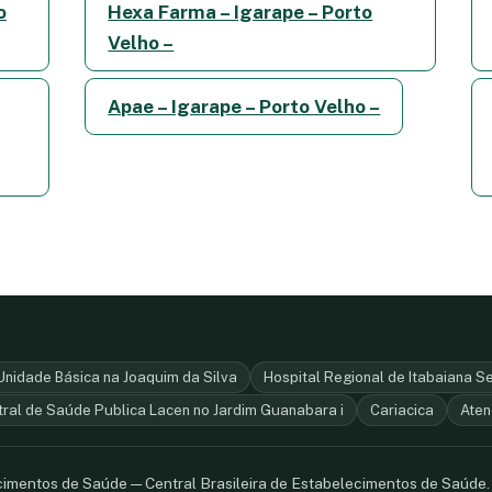
o
Hexa Farma – Igarape – Porto
Velho –
Apae – Igarape – Porto Velho –
Unidade Básica na Joaquim da Silva
Hospital Regional de Itabaiana S
tral de Saúde Publica Lacen no Jardim Guanabara i
Cariacica
Aten
ecimentos de Saúde — Central Brasileira de Estabelecimentos de Saúde