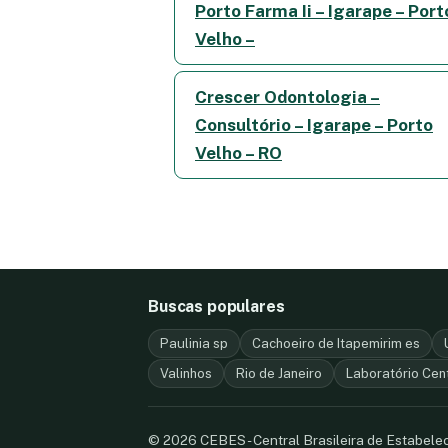
Porto Farma Ii – Igarape – Port
Velho –
Crescer Odontologia –
Consultório – Igarape – Porto
Velho – RO
Buscas populares
Paulinia sp
Cachoeiro de Itapemirim es
Valinhos
Rio de Janeiro
Laboratório Cen
© 2026 CEBES - Central Brasileira de Estabel