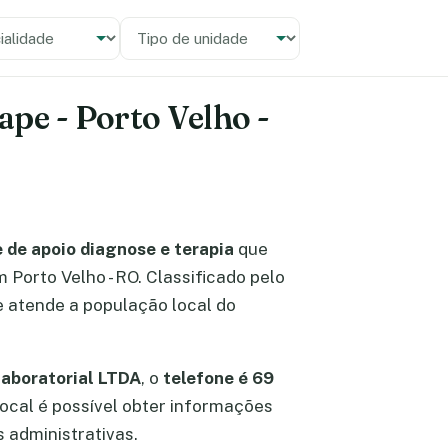
alidade
 unidade
pe - Porto Velho -
 de apoio diagnose e terapia
que
m Porto Velho - RO. Classificado pelo
e atende a população local do
aboratorial LTDA
, o
telefone é 69
 local é possível obter informações
 administrativas.