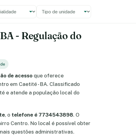
alidade
 unidade
- BA - Regulação do
úde
ção de acesso
que oferece
ntro em Caetité - BA. Classificado
té e atende a população local do
te
, o
telefone é 7734543898
. O
airro Centro. No local é possível obter
ais questões administrativas.