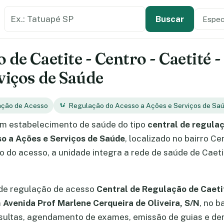
Buscar estabelecimento de saúde
Especi
Tipo de
Buscar
 de Caetite - Centro - Caetité 
viços de Saúde
ação de Acesso
Regulação do Acesso a Ações e Serviços de Sa
m estabelecimento de saúde do tipo
central de regula
o a Ações e Serviços de Saúde
, localizado no bairro Ce
 do acesso, a unidade integra a rede de saúde de Caeti
 de regulação de acesso
Central de Regulação de Caeti
m
Avenida Prof Marlene Cerqueira de Oliveira, S/N
, no b
ultas, agendamento de exames, emissão de guias e dem