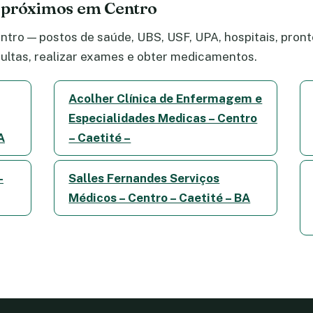
 próximos em Centro
tro — postos de saúde, UBS, USF, UPA, hospitais, pronto
ltas, realizar exames e obter medicamentos.
Acolher Clínica de Enfermagem e
Especialidades Medicas – Centro
A
– Caetité –
–
Salles Fernandes Serviços
Médicos – Centro – Caetité – BA