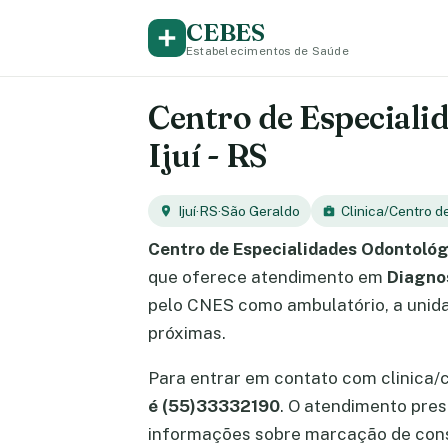
CEBES
Estabelecimentos de Saúde
Centro de Especialid
Ijuí - RS
Ijuí
·
RS
·
São Geraldo
Clinica/Centro d
Centro de Especialidades Odontológ
que oferece atendimento em
Diagno
pelo CNES como ambulatório, a unidad
próximas.
Para entrar em contato com clinica/
é (55)33332190
. O atendimento pre
informações sobre marcação de cons