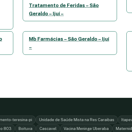
Tratamento de Feridas – São
Geraldo – Ijuí –
o
Mb Farmácias – São Geraldo – Ijuí
–
mento-teresina-pi
Unidade de Saúde Mista na Res Caraibas
Itape
do 803
Boituva
Cascavel
Vacina Meninge Uberaba
Maternid