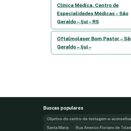
Clínica Médica, Centro de
Especialidades Médicas – São
Geraldo – Ijuí – RS
Oftalmolaser Bom Pastor – Sã
Geraldo – Ijuí –
Buscas populares
Objetivo-do-centro-de-testagem-e-aconselha
Santa Maria
Rua Americo Floriano de Tole