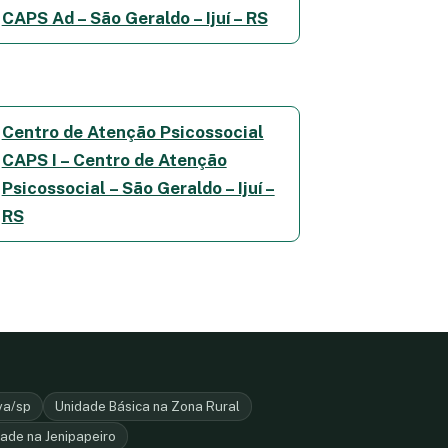
CAPS Ad – São Geraldo – Ijuí – RS
Centro de Atenção Psicossocial
CAPS I – Centro de Atenção
Psicossocial – São Geraldo – Ijuí –
RS
va/sp
Unidade Básica na Zona Rural
ade na Jenipapeiro