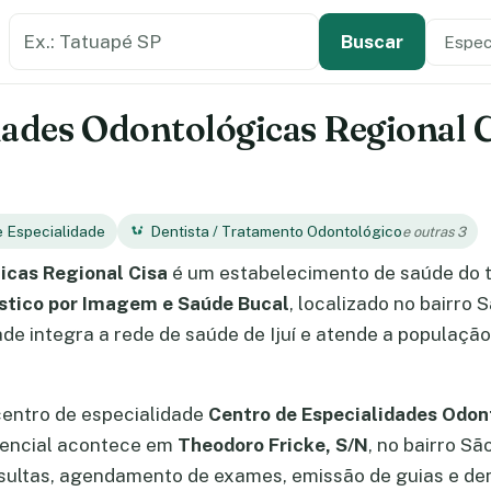
Buscar estabelecimento de saúde
Especi
Tipo de
Buscar
ades Odontológicas Regional C
e Especialidade
Dentista / Tratamento Odontológico
e outras 3
icas Regional Cisa
é um estabelecimento de saúde do 
stico por Imagem e Saúde Bucal
, localizado no bairro 
e integra a rede de saúde de Ijuí e atende a população
centro de especialidade
Centro de Especialidades Odon
sencial acontece em
Theodoro Fricke, S/N
, no bairro Sã
ultas, agendamento de exames, emissão de guias e dem