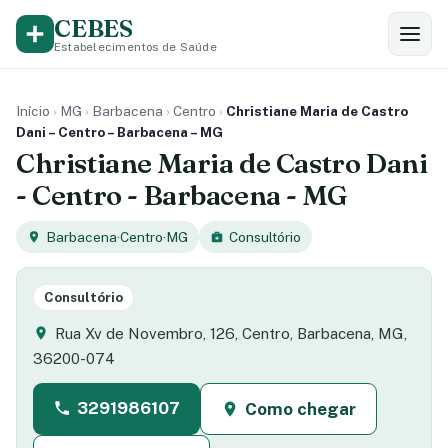
CEBES
Estabelecimentos de Saúde
Início
›
MG
›
Barbacena
›
Centro
›
Christiane Maria de Castro
Dani – Centro – Barbacena – MG
Christiane Maria de Castro Dani
- Centro - Barbacena - MG
Barbacena
·
Centro
·
MG
Consultório
Consultório
Rua Xv de Novembro, 126, Centro, Barbacena, MG,
36200-074
3291986107
Como chegar