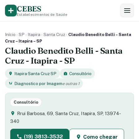
CEBES
Estabelecimentos de Saúde
Início
›
SP
›
Itapira
›
Santa Cruz
›
Claudio Benedito Belli – Santa
Cruz – Itapira – SP
Claudio Benedito Belli - Santa
Cruz - Itapira - SP
Itapira
·
Santa Cruz
·
SP
Consultório
Diagnostico por Imagem
e outras 1
Consultório
Rrui Barbosa, 69, Santa Cruz, Itapira, SP, 13974-
340
(19) 3813-3532
Como chegar