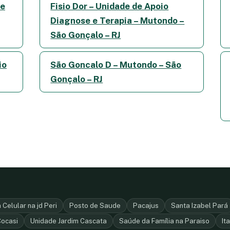
de
Fisio Dor – Unidade de Apoio
Diagnose e Terapia – Mutondo –
São Gonçalo – RJ
io
São Goncalo D – Mutondo – São
Gonçalo – RJ
Celular na jd Peri
Posto de Saude
Pacajus
Santa Izabel Pará
Cocasi
Unidade Jardim Cascata
Saúde da Família na Paraiso
It