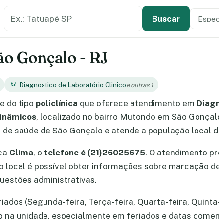
Buscar estabelecimento de saúde
Especi
Tipo de
Buscar
ão Gonçalo - RJ
Diagnostico de Laboratório Clinico
e outras 1
e do tipo
policlínica
que oferece atendimento em
Diagn
Dinâmicos
, localizado no bairro Mutondo em São Gonçalo
de de saúde de São Gonçalo e atende a população local 
ica
Clima
, o
telefone é (21)26025675
. O atendimento p
No local é possível obter informações sobre marcação 
uestões administrativas.
iados (Segunda-feira, Terça-feira, Quarta-feira, Quinta-
ão na unidade, especialmente em feriados e datas come