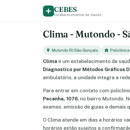
CEBES
Estabelecimentos de Saúde
Clima - Mutondo - S
Mutondo
·
RJ
·
São Gonçalo
Policlínica
Clima
é um estabelecimento de saúd
Diagnostico por Métodos Gráficos 
ambulatório, a unidade integra a re
Para entrar em contato com policlín
Pecanha, 1076
, no bairro Mutondo. 
exames, emissão de guias e demais q
O Clima atende em dias e horários var
horários estão sujeitos a confirmaç