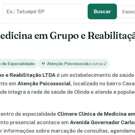
Buscar estabelecimento de saúde
Especi
Tipo de
Buscar
Medicina em Grupo e Reabilita
o de Especialidade
Atenção Psicossocial
e outras 2
po e Reabilitação LTDA
é um estabelecimento de saúde 
ento em
Atenção Psicossocial
, localizado no bairro Casa
de integra a rede de saúde de Olinda e atende a popula
centro de especialidade
Climere Clínica de Medicina e
ento presencial acontece em
Avenida Governador Carlo
ter informações sobre marcação de consultas, agendam