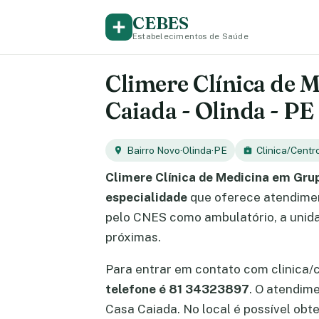
CEBES
Estabelecimentos de Saúde
Climere Clínica de 
Caiada - Olinda - PE
Bairro Novo
·
Olinda
·
PE
Clinica/Centr
Climere Clínica de Medicina em Gru
especialidade
que oferece atendim
pelo CNES como ambulatório, a unida
próximas.
Para entrar em contato com clinica/
telefone é 81 34323897
. O atendim
Casa Caiada. No local é possível ob