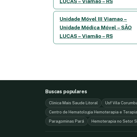
LUCAS – Viamão – RS
Unidade Móvel III Viamao –
Unidade Médica Móvel – SÃO
LUCAS – Viamão – RS
Buscas populares
Clinica Mais Saude Litoral
Usf Vila Corum
Centro de Hematologia Hemoterapia e Terapia
Paragominas Pará
Hemoterapia no Setor S