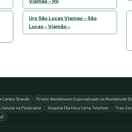
Viamão – RS
Urs São Lucas Viamao – São
Lucas – Viamão –
ba Campo Grande
Pronto Atendimento Especializado na Residencial S
 Celular na Pindorama
Hospital Dia Hora Certa Telefone
Tres Co
ul