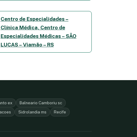
Centro de Especialidades –
Clínica Médica, Centro de
Especialidades Médicas – SÃO
LUCAS – Viamão – RS
anto ex
Balneario Camboriu sc
racoes
Sidrolandia ms
Recife