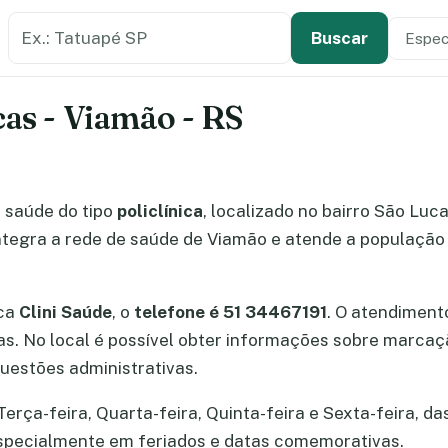
Buscar estabelecimento de saúde
Especi
Tipo de
Buscar
cas - Viamão - RS
 saúde do tipo
policlínica
, localizado no bairro São Luc
tegra a rede de saúde de Viamão e atende a população 
ica
Clini Saúde
, o
telefone é 51 34467191
. O atendimen
cas. No local é possível obter informações sobre marc
uestões administrativas.
erça-feira, Quarta-feira, Quinta-feira e Sexta-feira, das
especialmente em feriados e datas comemorativas.