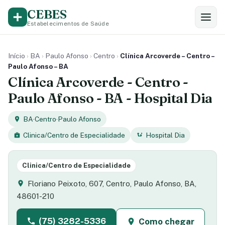
CEBES
Estabelecimentos de Saúde
Início
›
BA
›
Paulo Afonso
›
Centro
›
Clínica Arcoverde – Centro –
Paulo Afonso – BA
Clínica Arcoverde - Centro -
Paulo Afonso - BA - Hospital Dia
BA
·
Centro
·
Paulo Afonso
Clinica/Centro de Especialidade
Hospital Dia
Clinica/Centro de Especialidade
Floriano Peixoto, 607, Centro, Paulo Afonso, BA,
48601-210
(75) 3282-5336
Como chegar