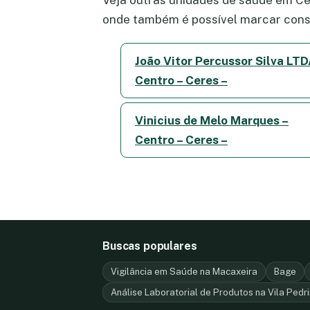
onde também é possível marcar consu
João Vitor Percussor Silva LTD
Centro – Ceres –
Vinicius de Melo Marques –
Centro – Ceres –
Buscas populares
Vigilância em Saúde na Macaxeira
Bage
Análise Laboratorial de Produtos na Vila Pedri