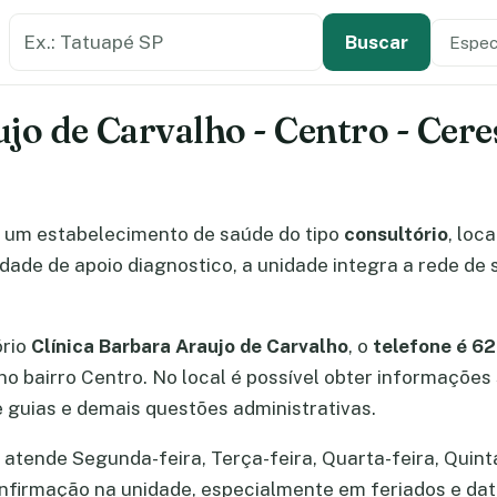
Buscar estabelecimento de saúde
Especi
Tipo de
Buscar
jo de Carvalho - Centro - Cere
 um estabelecimento de saúde do tipo
consultório
, loc
dade de apoio diagnostico, a unidade integra a rede de
ório
Clínica Barbara Araujo de Carvalho
, o
telefone é 6
 no bairro Centro. No local é possível obter informaçõe
guias e demais questões administrativas.
atende Segunda-feira, Terça-feira, Quarta-feira, Quinta
confirmação na unidade, especialmente em feriados e d