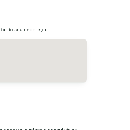
rtir do seu endereço.
-socorro, clínicas e consultórios —