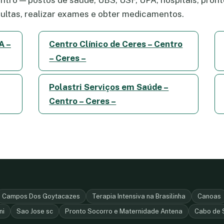
ltas, realizar exames e obter medicamentos.
A –
Centro Clínico de Ceres – Centro
– Ceres –
Polastri Serviços em Saúde –
Centro – Ceres –
Campos Dos Goytacazes
Terapia Intensiva na Brasilinha
Canoas
ni
Sao Jose sc
Pronto Socorro e Maternidade Antena
Cabo de 