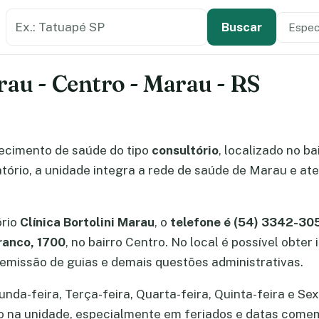
Buscar estabelecimento de saúde
Especi
Tipo de
Buscar
rau - Centro - Marau - RS
ecimento de saúde do tipo
consultório
, localizado no b
ório, a unidade integra a rede de saúde de Marau e ate
ório
Clínica Bortolini Marau
, o
telefone é (54) 3342-30
ranco, 1700
, no bairro Centro. No local é possível obt
missão de guias e demais questões administrativas.
nda-feira, Terça-feira, Quarta-feira, Quinta-feira e Sext
ão na unidade, especialmente em feriados e datas come