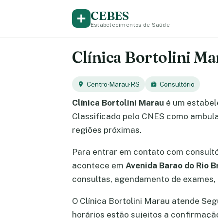
CEBES
Estabelecimentos de Saúde
Clínica Bortolini Ma
Centro
·
Marau
·
RS
Consultório
Clínica Bortolini Marau
é um estabel
Classificado pelo CNES como ambulat
regiões próximas.
Para entrar em contato com consult
acontece em
Avenida Barao do Rio B
consultas, agendamento de exames, e
O Clínica Bortolini Marau atende Segu
horários estão sujeitos a confirmaç