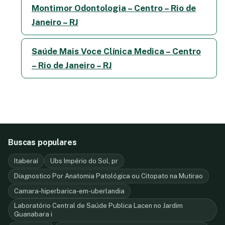
Montimor Odontologia – Centro – Rio de
Janeiro – RJ
Saúde Mais Voce Clínica Medica – Centro
– Rio de Janeiro – RJ
Buscas populares
Itaberaí
Ubs Império do Sol, pr
Diagnostico Por Anatomia Patológica ou Citopato na Mutirao
Camara-hiperbarica-em-uberlandia
Laboratório Central de Saúde Publica Lacen no Jardim
Guanabara i