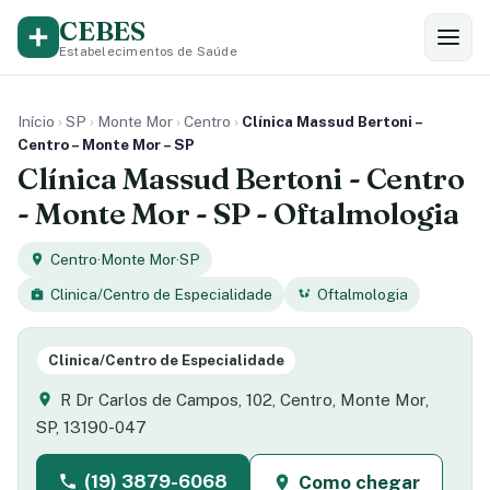
CEBES
Estabelecimentos de Saúde
Início
›
SP
›
Monte Mor
›
Centro
›
Clínica Massud Bertoni –
Centro – Monte Mor – SP
Clínica Massud Bertoni - Centro
- Monte Mor - SP - Oftalmologia
Centro
·
Monte Mor
·
SP
Clinica/Centro de Especialidade
Oftalmologia
Clinica/Centro de Especialidade
R Dr Carlos de Campos, 102, Centro, Monte Mor,
SP, 13190-047
(19) 3879-6068
Como chegar