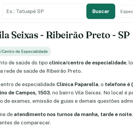
Buscar estabelecimento de saúde
Especi
Tipo de
Buscar
ila Seixas - Ribeirão Preto - SP
a/Centro de Especialidade
to de saúde do tipo
clinica/centro de especialidade
, 
 a rede de saúde de Ribeirão Preto.
centro de especialidade
Clínica Paparella
, o
telefone é
ino de Campos, 1503
, no bairro Vila Seixas. No local é
 de exames, emissão de guias e demais questões admin
ime de
atendimento nos turnos da manha, tarde e noite
 antes de comparecer.