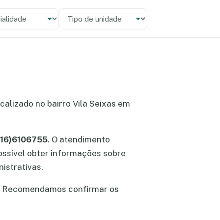
alidade
 unidade
localizado no bairro Vila Seixas em
 (16)6106755
. O atendimento
 possível obter informações sobre
istrativas.
. Recomendamos confirmar os