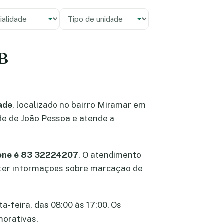
alidade
 unidade
PB
ade
, localizado no bairro Miramar em
de de João Pessoa e atende a
one é 83 32224207
. O atendimento
obter informações sobre marcação de
a-feira, das 08:00 às 17:00. Os
morativas.