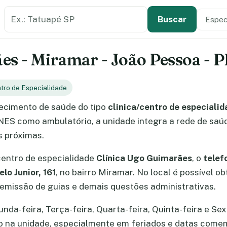
Buscar estabelecimento de saúde
Especi
Tipo de
Buscar
es - Miramar - João Pessoa - 
ntro de Especialidade
ecimento de saúde do tipo
clinica/centro de especialid
CNES como ambulatório, a unidade integra a rede de saú
s próximas.
centro de especialidade
Clínica Ugo Guimarães
, o
telef
lo Junior, 161
, no bairro Miramar. No local é possível 
missão de guias e demais questões administrativas.
a-feira, Terça-feira, Quarta-feira, Quinta-feira e Sext
ão na unidade, especialmente em feriados e datas come