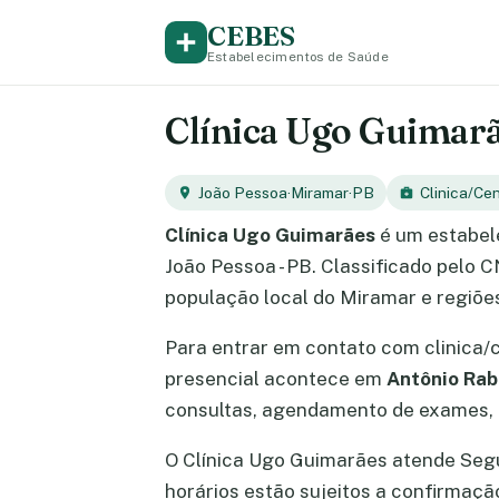
CEBES
Estabelecimentos de Saúde
Clínica Ugo Guimarã
João Pessoa
·
Miramar
·
PB
Clinica/Ce
Clínica Ugo Guimarães
é um estabel
João Pessoa - PB. Classificado pelo 
população local do Miramar e regiõe
Para entrar em contato com clinica/
presencial acontece em
Antônio Rabe
consultas, agendamento de exames, e
O Clínica Ugo Guimarães atende Segund
horários estão sujeitos a confirmaç