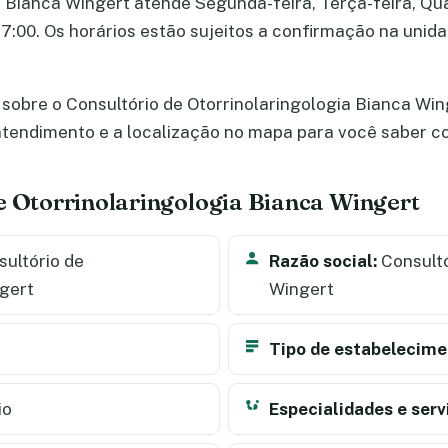
 Bianca Wingert atende Segunda-feira, Terça-feira, Quar
 17:00. Os horários estão sujeitos a confirmação na uni
sobre o Consultório de Otorrinolaringologia Bianca Wing
e atendimento e a localização no mapa para você saber 
e Otorrinolaringologia Bianca Wingert
ultório de
Razão social:
Consultó
ngert
Wingert
Tipo de estabelecime
io
Especialidades e serv