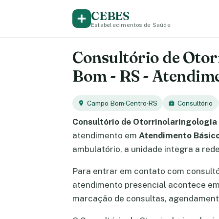
CEBES
Estabelecimentos de Saúde
Consultório de Otor
Bom - RS - Atendime
Campo Bom
·
Centro
·
RS
Consultório
Consultório de Otorrinolaringologia
atendimento em
Atendimento Básico
ambulatório, a unidade integra a re
Para entrar em contato com consult
atendimento presencial acontece e
marcação de consultas, agendamento