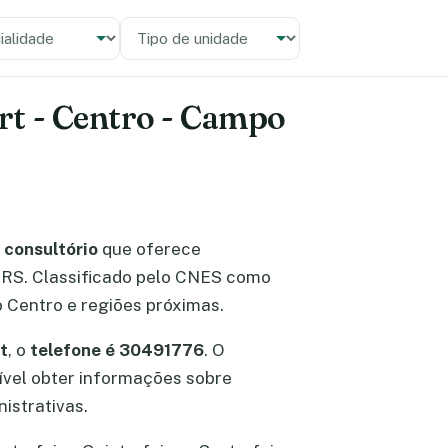
alidade
 unidade
rt - Centro - Campo
o
consultório
que oferece
- RS. Classificado pelo CNES como
 Centro e regiões próximas.
t
, o
telefone é 30491776
. O
sível obter informações sobre
istrativas.