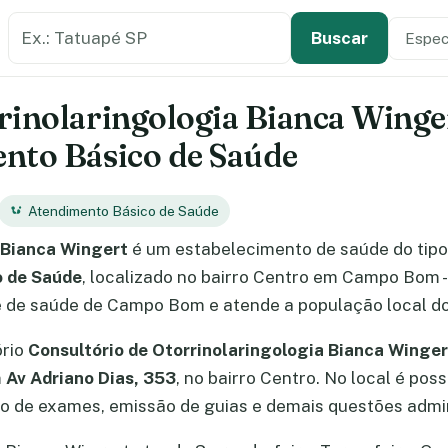
Buscar estabelecimento de saúde
Especi
Tipo de
Buscar
rinolaringologia Bianca Winge
nto Básico de Saúde
Atendimento Básico de Saúde
 Bianca Wingert
é um estabelecimento de saúde do tip
 de Saúde
, localizado no bairro Centro em Campo Bom 
de de saúde de Campo Bom e atende a população local do
ório
Consultório de Otorrinolaringologia Bianca Winger
m
Av Adriano Dias, 353
, no bairro Centro. No local é pos
 de exames, emissão de guias e demais questões admin