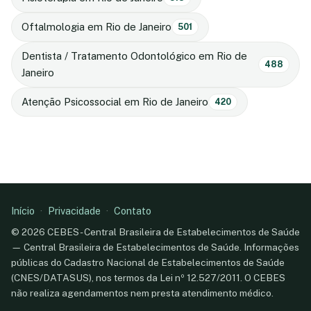
Oftalmologia em Rio de Janeiro
501
Dentista / Tratamento Odontológico em Rio de
488
Janeiro
Atenção Psicossocial em Rio de Janeiro
420
Início
·
Privacidade
·
Contato
© 2026 CEBES - Central Brasileira de Estabelecimentos de Saúde
— Central Brasileira de Estabelecimentos de Saúde. Informações
públicas do Cadastro Nacional de Estabelecimentos de Saúde
(CNES/DATASUS), nos termos da Lei nº 12.527/2011. O CEBES
não realiza agendamentos nem presta atendimento médico.