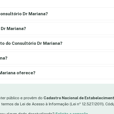
onsultório Dr Mariana?
o Dr Mariana?
to do Consultório Dr Mariana?
ana?
 Mariana oferece?
áter público e provêm do
Cadastro Nacional de Estabeleciment
os termos da Lei de Acesso à Informação (Lei nº 12.527/2011). Có
trou algum dado desatualizado?
Solicite a correção
.