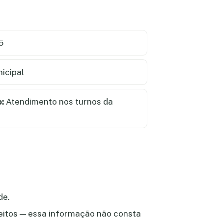
5
icipal
:
Atendimento nos turnos da
de.
ceitos — essa informação não consta