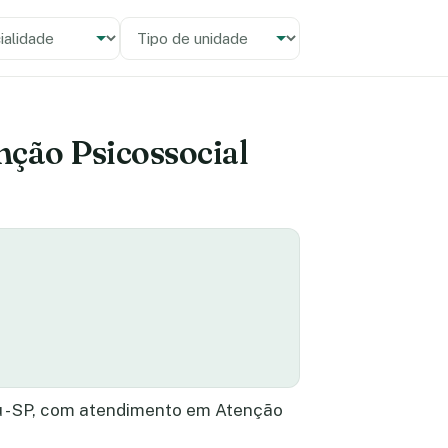
alidade
 unidade
nção Psicossocial
u - SP, com atendimento em Atenção