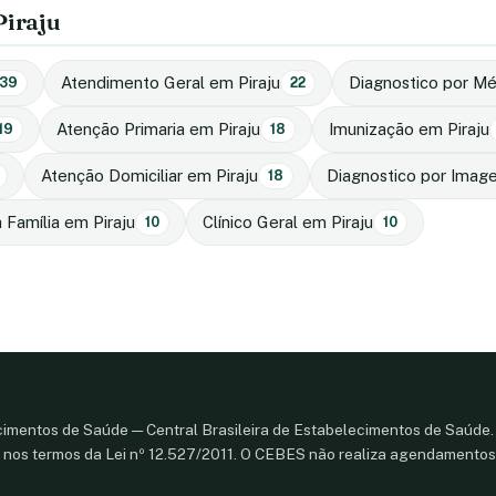
Piraju
Atendimento Geral em Piraju
Diagnostico por Mé
39
22
Atenção Primaria em Piraju
Imunização em Piraju
19
18
Atenção Domiciliar em Piraju
Diagnostico por Imag
18
 Família em Piraju
Clínico Geral em Piraju
10
10
cimentos de Saúde — Central Brasileira de Estabelecimentos de Saúde.
os termos da Lei nº 12.527/2011. O CEBES não realiza agendamentos