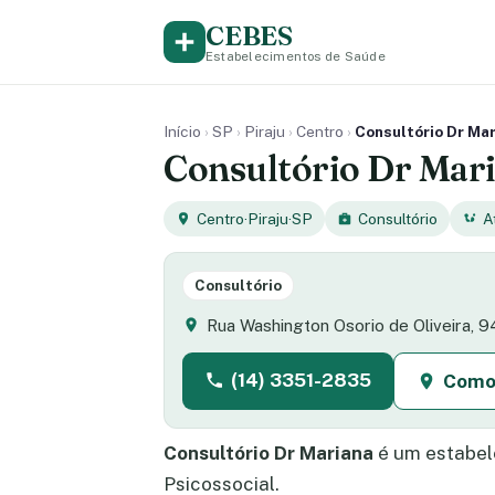
CEBES
Estabelecimentos de Saúde
Início
›
SP
›
Piraju
›
Centro
›
Consultório Dr Mari
Consultório Dr Maria
Centro
·
Piraju
·
SP
Consultório
A
Consultório
Rua Washington Osorio de Oliveira, 94
(14) 3351-2835
Como
Consultório Dr Mariana
é um estabel
Psicossocial.