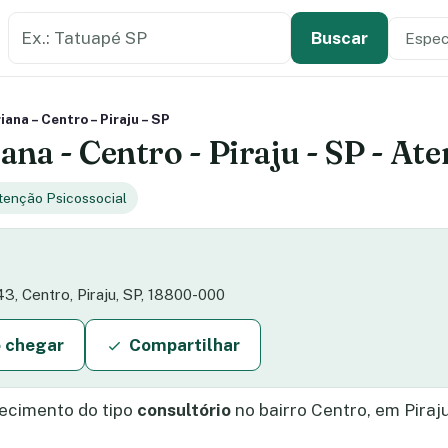
Buscar estabelecimento de saúde
Especi
Tipo de
Buscar
ana – Centro – Piraju – SP
na - Centro - Piraju - SP - Ate
tenção Psicossocial
3, Centro, Piraju, SP, 18800-000
 chegar
Compartilhar
ecimento do tipo
consultório
no bairro Centro, em Piraj