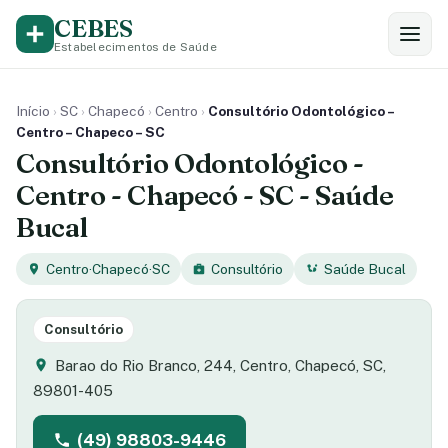
CEBES
Estabelecimentos de Saúde
Início
›
SC
›
Chapecó
›
Centro
›
Consultório Odontológico –
Centro – Chapeco – SC
Consultório Odontológico -
Centro - Chapecó - SC - Saúde
Bucal
Centro
·
Chapecó
·
SC
Consultório
Saúde Bucal
Consultório
Barao do Rio Branco, 244, Centro, Chapecó, SC,
89801-405
(49) 98803-9446