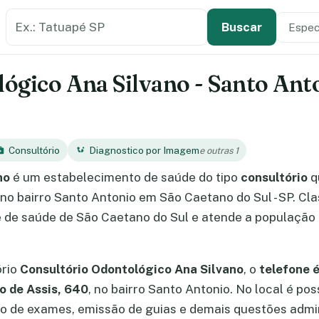
Buscar estabelecimento de saúde
Especi
Tipo de
Buscar
ógico Ana Silvano - Santo Ant
Consultório
Diagnostico por Imagem
e outras 1
no
é um estabelecimento de saúde do tipo
consultório
q
o no bairro Santo Antonio em São Caetano do Sul - SP. C
e de saúde de São Caetano do Sul e atende a população 
ório
Consultório Odontológico Ana Silvano
, o
telefone 
 de Assis, 640
, no bairro Santo Antonio. No local é po
 de exames, emissão de guias e demais questões admin