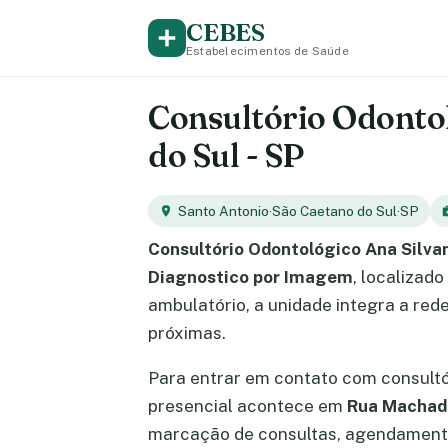
CEBES
Estabelecimentos de Saúde
Consultório Odontol
do Sul - SP
Santo Antonio
·
São Caetano do Sul
·
SP
Consultório Odontológico Ana Silva
Diagnostico por Imagem
, localizad
ambulatório, a unidade integra a red
próximas.
Para entrar em contato com consult
presencial acontece em
Rua Machado
marcação de consultas, agendamento