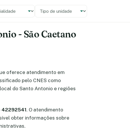
alidade
 unidade
onio - São Caetano
ue oferece atendimento em
lassificado pelo CNES como
local do Santo Antonio e regiões
é 42292541
. O atendimento
ssível obter informações sobre
istrativas.