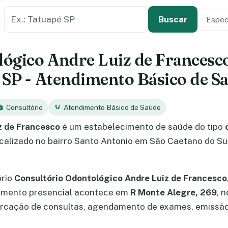
Buscar estabelecimento de saúde
Especi
Tipo de
Buscar
ógico Andre Luiz de Francesco
- SP - Atendimento Básico de S
Consultório
Atendimento Básico de Saúde
z de Francesco
é um estabelecimento de saúde do tipo
ocalizado no bairro Santo Antonio em São Caetano do Sul 
ório
Consultório Odontológico Andre Luiz de Francesco
ndimento presencial acontece em
R Monte Alegre, 269
, 
arcação de consultas, agendamento de exames, emissão