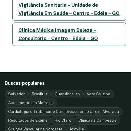
Vigilância Sanitaria – Unidade de
Vigilância Em Saúde – Centro – Edéia – GO
Clínica Médica Imagem Beleza –
Consultório – Centro – Edéia – GO
Buscas populares
Salvador
Brasiluia
Guarulhos, sp
Vera Cruz ba
Audiometria em Mafra sc
Cardiologia e Tratamento Cardiovascular no Jardim Alvorada
Resultados de Exame
Rio Claro
Clinica na Campestre
Cirurgia Vascular na Noroeste
Joinville