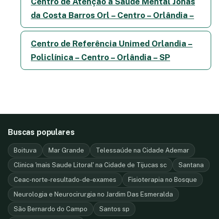
Centro de Atenção a Saúde Mental Jonas
da Costa Barros Orl – Centro – Orlândia –
Centro de Referência Unimed Orlandia –
Policlínica – Centro – Orlândia – SP
Buscas populares
Boituva
Mar Grande
Telessaúde na Cidade Ademar
Clinica 'mais Saude Litoral' na Cidade de Tijucas sc
Santana
Ceac-norte-resultado-de-exames
Fisioterapia no Bosque
Neurologia e Neurocirurgia no Jardim Das Esmeralda
São Bernardo do Campo
Santos sp