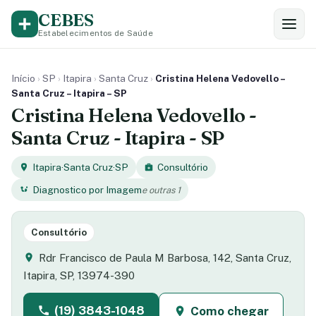
CEBES
Estabelecimentos de Saúde
Início
›
SP
›
Itapira
›
Santa Cruz
›
Cristina Helena Vedovello –
Santa Cruz – Itapira – SP
Cristina Helena Vedovello -
Santa Cruz - Itapira - SP
Itapira
·
Santa Cruz
·
SP
Consultório
Diagnostico por Imagem
e outras 1
Consultório
Rdr Francisco de Paula M Barbosa, 142, Santa Cruz,
Itapira, SP, 13974-390
(19) 3843-1048
Como chegar