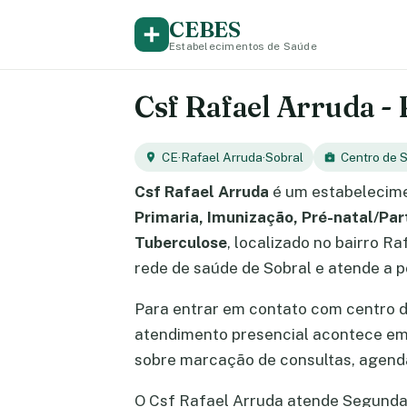
CEBES
Estabelecimentos de Saúde
Csf Rafael Arruda - 
CE
·
Rafael Arruda
·
Sobral
Centro de 
Csf Rafael Arruda
é um estabelecime
Primaria, Imunização, Pré-natal/Pa
Tuberculose
, localizado no bairro R
rede de saúde de Sobral e atende a p
Para entrar em contato com centro 
atendimento presencial acontece e
sobre marcação de consultas, agend
O Csf Rafael Arruda atende Segunda-fe