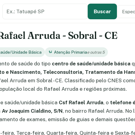
Buscar estabelecimento de saúde
Especi
Tipo de
Buscar
Rafael Arruda - Sobral - CE
Saúde/Unidade Básica
Atenção Primaria
e outras 5
nto de saúde do tipo
centro de saúde/unidade básica
q
rto e Nascimento, Teleconsultoria, Tratamento da Ha
afael Arruda em Sobral - CE. Classificado pelo CNES com
opulação local do Rafael Arruda e regiões próximas.
de saúde/unidade básica
Csf Rafael Arruda
, o
telefone 
m
Av Joaquim Cialdino, S/N
, no bairro Rafael Arruda. No
amento de exames, emissão de guias e demais questões
ira, Terça-feira, Quarta-feira, Quinta-feira e Sexta-fei