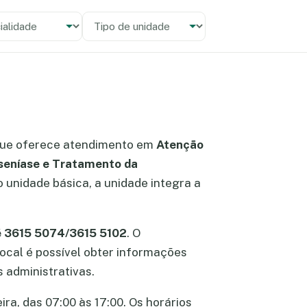
alidade
 unidade
ue oferece atendimento em
Atenção
nseníase e Tratamento da
o unidade básica, a unidade integra a
é 3615 5074/3615 5102
. O
 local é possível obter informações
 administrativas.
ra, das 07:00 às 17:00. Os horários