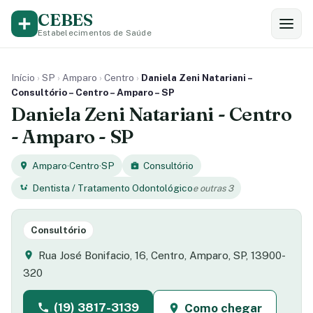
CEBES
Estabelecimentos de Saúde
Início
›
SP
›
Amparo
›
Centro
›
Daniela Zeni Natariani –
Consultório – Centro – Amparo – SP
Daniela Zeni Natariani - Centro
- Amparo - SP
Amparo
·
Centro
·
SP
Consultório
Dentista / Tratamento Odontológico
e outras 3
Consultório
Rua José Bonifacio, 16, Centro, Amparo, SP, 13900-
320
(19) 3817-3139
Como chegar