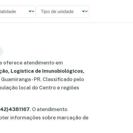
alidade
 unidade
e oferece atendimento em
ção, Logística de Imunobiológicos,
m Guamiranga - PR. Classificado pelo
ulação local do Centro e regiões
 (42)4381167
. O atendimento
l obter informações sobre marcação de