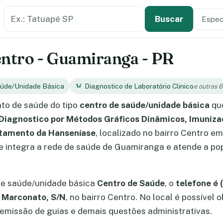
Buscar estabelecimento de saúde
Especi
Tipo de
Buscar
entro - Guamiranga - PR
aúde/Unidade Básica
Diagnostico de Laboratório Clinico
e outras 6
to de saúde do tipo
centro de saúde/unidade básica
qu
 Diagnostico por Métodos Gráficos Dinâmicos, Imuniza
atamento da Hanseníase
, localizado no bairro Centro e
 integra a rede de saúde de Guamiranga e atende a pop
de saúde/unidade básica
Centro de Saúde
, o
telefone é
 Marconato, S/N
, no bairro Centro. No local é possíve
missão de guias e demais questões administrativas.