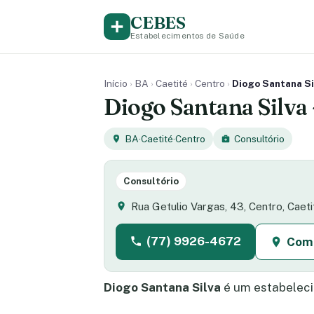
CEBES
Estabelecimentos de Saúde
Início
›
BA
›
Caetité
›
Centro
›
Diogo Santana Sil
Diogo Santana Silva 
BA
·
Caetité
·
Centro
Consultório
Consultório
Rua Getulio Vargas, 43, Centro, Caet
(77) 9926-4672
Com
Diogo Santana Silva
é um estabeleci