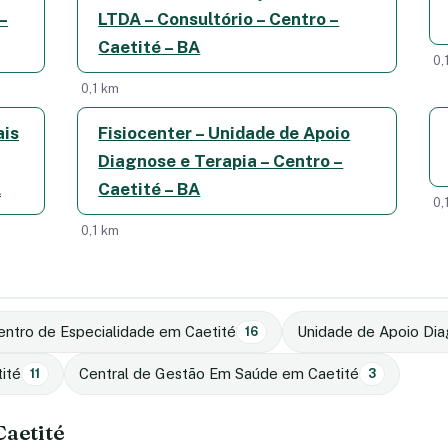
–
LTDA – Consultório – Centro –
Caetité – BA
0,
0,1 km
ais
Fisiocenter – Unidade de Apoio
Diagnose e Terapia – Centro –
A
Caetité – BA
0,
0,1 km
Centro de Especialidade em Caetité
Unidade de Apoio Dia
16
ité
Central de Gestão Em Saúde em Caetité
11
3
Caetité