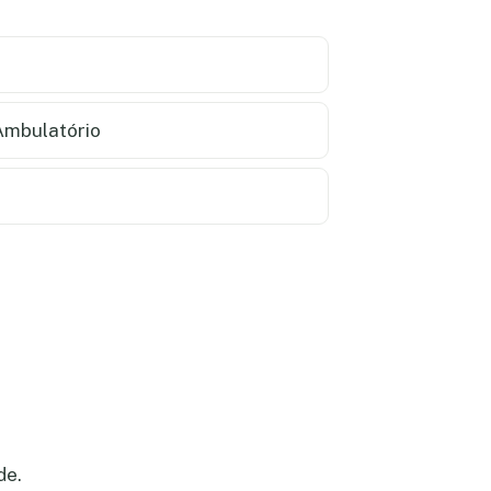
mbulatório
de.