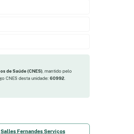
os de Saúde (CNES)
, mantido pelo
digo CNES desta unidade:
60992
.
Salles Fernandes Serviços