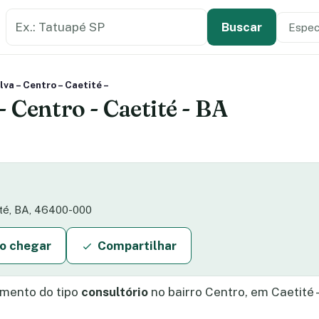
Buscar estabelecimento de saúde
Especi
Tipo de
Buscar
va – Centro – Caetité –
- Centro - Caetité - BA
ité, BA, 46400-000
o chegar
Compartilhar
mento do tipo
consultório
no bairro Centro, em Caetité -