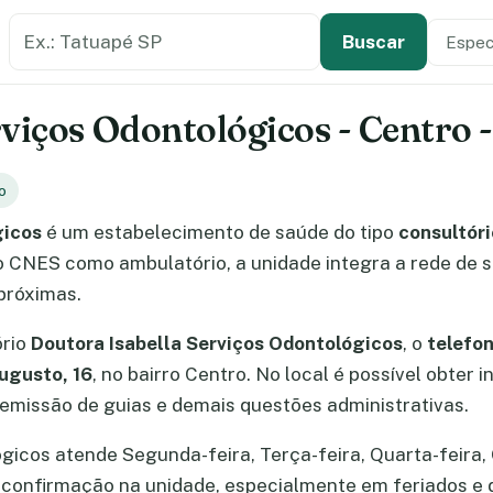
Buscar estabelecimento de saúde
Especi
Tipo de
Buscar
rviços Odontológicos - Centro 
o
gicos
é um estabelecimento de saúde do tipo
consultóri
lo CNES como ambulatório, a unidade integra a rede de 
próximas.
ório
Doutora Isabella Serviços Odontológicos
, o
telefo
ugusto, 16
, no bairro Centro. No local é possível obte
missão de guias e demais questões administrativas.
gicos atende Segunda-feira, Terça-feira, Quarta-feira, 
 a confirmação na unidade, especialmente em feriados 