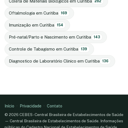
Coleta de Materiais Biológicos em Curitiba
282
Oftalmologia em Curitiba
169
Imunização em Curitiba
154
Pré-natal/Parto e Nascimento em Curitiba
143
Controle de Tabagismo em Curitiba
139
Diagnostico de Laboratório Clinico em Curitiba
136
Início
·
Privacidade
·
Contato
© 2026 CEBES - Central Brasileira de Estabelecimentos de Saúde
— Central Brasileira de Estabelecimentos de Saúde. Informações
públicas do Cadastro Nacional de Estabelecimentos de Saúde