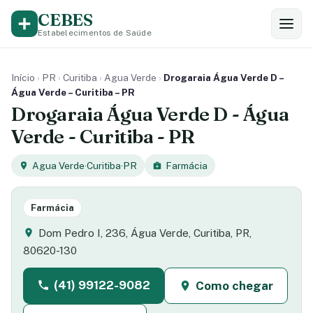
CEBES
Estabelecimentos de Saúde
Início
›
PR
›
Curitiba
›
Agua Verde
›
Drogaraia Água Verde D –
Água Verde – Curitiba – PR
Drogaraia Água Verde D - Água
Verde - Curitiba - PR
Agua Verde
·
Curitiba
·
PR
Farmácia
Farmácia
Dom Pedro I, 236, Água Verde, Curitiba, PR,
80620-130
(41) 99122-9082
Como chegar