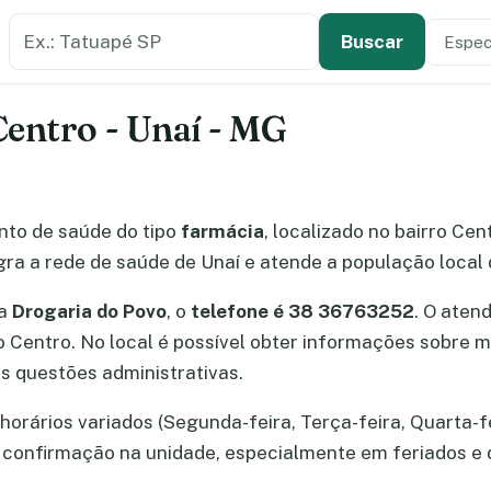
Buscar estabelecimento de saúde
Especi
Tipo de
Buscar
Centro - Unaí - MG
to de saúde do tipo
farmácia
, localizado no bairro Cen
ra a rede de saúde de Unaí e atende a população local 
ia
Drogaria do Povo
, o
telefone é 38 36763252
. O aten
rro Centro. No local é possível obter informações sobr
s questões administrativas.
orários variados (Segunda-feira, Terça-feira, Quarta-fei
 a confirmação na unidade, especialmente em feriados e