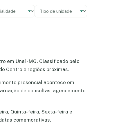
alidade
 unidade
tro em Unaí - MG. Classificado pelo
do Centro e regiões próximas.
dimento presencial acontece em
e marcação de consultas, agendamento
ra, Quinta-feira, Sexta-feira e
 datas comemorativas.