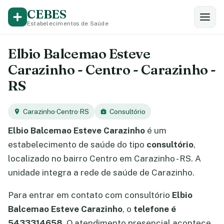
CEBES
Estabelecimentos de Saúde
Elbio Balcemao Esteve
Carazinho - Centro - Carazinho -
RS
Carazinho
·
Centro
·
RS
Consultório
Elbio Balcemao Esteve Carazinho
é um
estabelecimento de saúde do tipo
consultório
,
localizado no bairro Centro em Carazinho - RS. A
unidade integra a rede de saúde de Carazinho.
Para entrar em contato com consultório
Elbio
Balcemao Esteve Carazinho
, o
telefone é
5433314658
. O atendimento presencial acontece