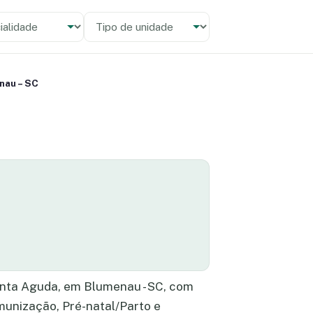
alidade
 unidade
nau – SC
onta Aguda, em Blumenau - SC, com
munização, Pré-natal/Parto e