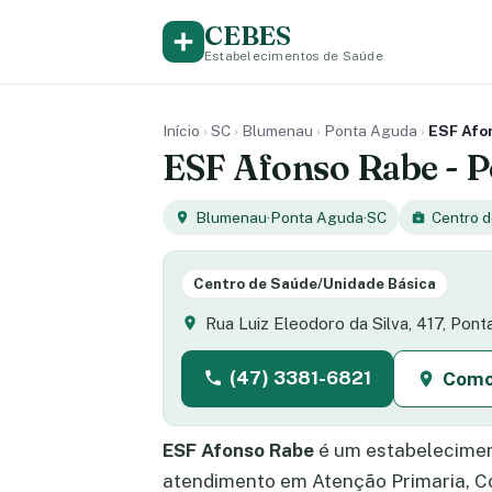
CEBES
Estabelecimentos de Saúde
Início
›
SC
›
Blumenau
›
Ponta Aguda
›
ESF Afon
ESF Afonso Rabe - P
Blumenau
·
Ponta Aguda
·
SC
Centro 
Centro de Saúde/Unidade Básica
Rua Luiz Eleodoro da Silva, 417, Po
(47) 3381-6821
Como
ESF Afonso Rabe
é um estabelecimen
atendimento em Atenção Primaria, Co