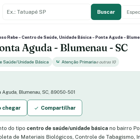
Buscar estabelecimento de saúde
Especi
Tipo de
Buscar
so Rabe – Centro de Saúde, Unidade Básica – Ponta Aguda – Blume
onta Aguda - Blumenau - SC
de Saúde/Unidade Básica
Atenção Primaria
e outras 10
nta Aguda, Blumenau, SC, 89050-501
 chegar
Compartilhar
to do tipo
centro de saúde/unidade básica
no bairro P
leta de Materiais Biológicos, Controle de Tabagismo, I