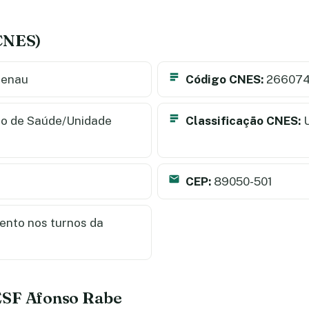
(CNES)
menau
Código CNES:
266074
o de Saúde/Unidade
Classificação CNES:
U
CEP:
89050-501
nto nos turnos da
ESF Afonso Rabe