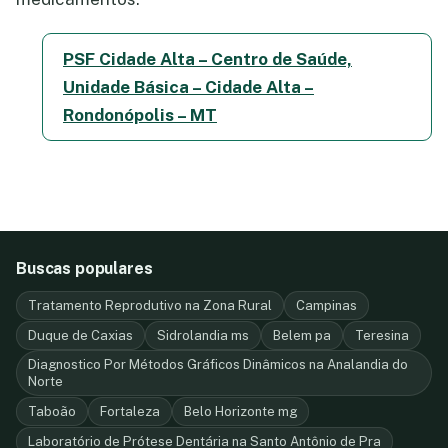
PSF Cidade Alta – Centro de Saúde,
Unidade Básica – Cidade Alta –
Rondonópolis – MT
Buscas populares
Tratamento Reprodutivo na Zona Rural
Campinas
Duque de Caxias
Sidrolandia ms
Belem pa
Teresina
Diagnostico Por Métodos Gráficos Dinâmicos na Analandia do
Norte
Taboão
Fortaleza
Belo Horizonte mg
Laboratório de Prótese Dentária na Santo Antônio de Pra