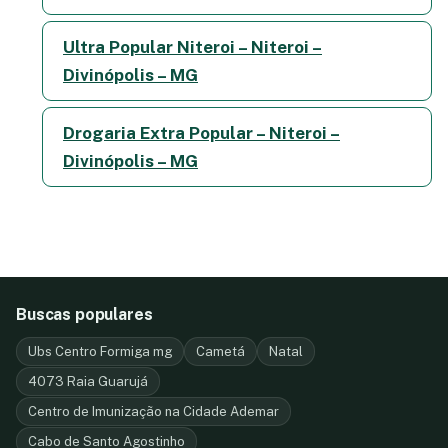
Ultra Popular Niteroi – Niteroi –
Divinópolis – MG
Drogaria Extra Popular – Niteroi –
Divinópolis – MG
Buscas populares
Ubs Centro Formiga mg
Cametá
Natal
4073 Raia Guarujá
Centro de Imunização na Cidade Ademar
Cabo de Santo Agostinho