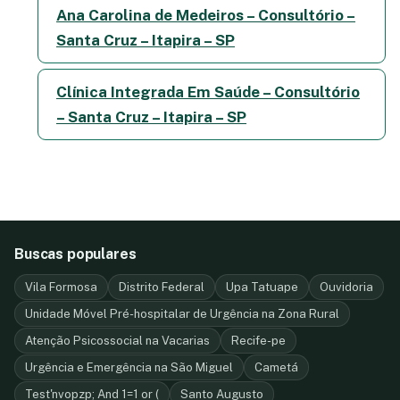
Ana Carolina de Medeiros – Consultório –
Santa Cruz – Itapira – SP
Clínica Integrada Em Saúde – Consultório
– Santa Cruz – Itapira – SP
Buscas populares
Vila Formosa
Distrito Federal
Upa Tatuape
Ouvidoria
Unidade Móvel Pré-hospitalar de Urgência na Zona Rural
Atenção Psicossocial na Vacarias
Recife-pe
Urgência e Emergência na São Miguel
Cametá
Test'nvopzp; And 1=1 or (
Santo Augusto