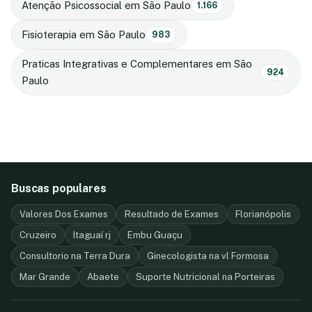
Atenção Psicossocial em São Paulo
1.166
Fisioterapia em São Paulo
983
Praticas Integrativas e Complementares em São
924
Paulo
Buscas populares
Valores Dos Exames
Resultado de Exames
Florianópolis
Cruzeiro
Itaguaí rj
Embu Guaçu
Consultorio na Terra Dura
Ginecologista na vl Formosa
Mar Grande
Abaete
Suporte Nutricional na Porteiras