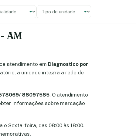
alidade
 unidade
 - AM
ce atendimento em
Diagnostico por
tório, a unidade integra a rede de
36578069/ 88097585
. O atendimento
l obter informações sobre marcação
.
 e Sexta-feira, das 08:00 às 18:00.
omemorativas.