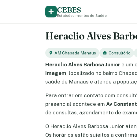
CEBES
Estabelecimentos de Saúde
Heraclio Alves Barb
AM
·
Chapada
·
Manaus
Consultório
Heraclio Alves Barbosa Junior
é um e
Imagem
, localizado no bairro Chap
saúde de Manaus e atende a populaçã
Para entrar em contato com consult
presencial acontece em
Av Constant
de consultas, agendamento de exames
O Heraclio Alves Barbosa Junior atend
Os horários estão sujeitos a confir