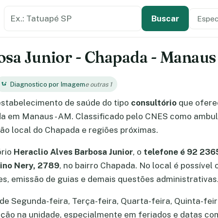
Buscar estabelecimento de saúde
Especi
Tipo de
Buscar
osa Junior - Chapada - Manaus
Diagnostico por Imagem
e outras 1
stabelecimento de saúde do tipo
consultório
que ofere
ada em Manaus - AM. Classificado pelo CNES como ambula
o local do Chapada e regiões próximas.
ório
Heraclio Alves Barbosa Junior
, o
telefone é 92 2
ino Nery, 2789
, no bairro Chapada. No local é possíve
, emissão de guias e demais questões administrativas
e Segunda-feira, Terça-feira, Quarta-feira, Quinta-feira
mação na unidade, especialmente em feriados e datas c