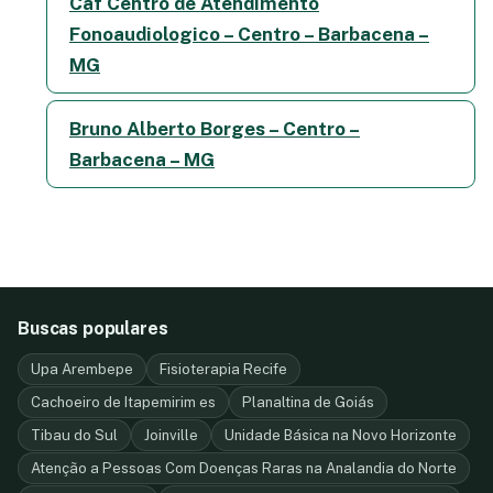
Caf Centro de Atendimento
Fonoaudiologico – Centro – Barbacena –
MG
Bruno Alberto Borges – Centro –
Barbacena – MG
Buscas populares
Upa Arembepe
Fisioterapia Recife
Cachoeiro de Itapemirim es
Planaltina de Goiás
Tibau do Sul
Joinville
Unidade Básica na Novo Horizonte
Atenção a Pessoas Com Doenças Raras na Analandia do Norte