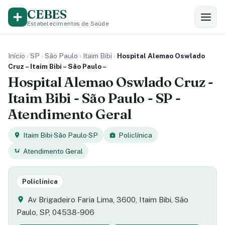
CEBES
Estabelecimentos de Saúde
Início
›
SP
›
São Paulo
›
Itaim Bibi
›
Hospital Alemao Oswlado
Cruz – Itaim Bibi – São Paulo –
Hospital Alemao Oswlado Cruz -
Itaim Bibi - São Paulo - SP -
Atendimento Geral
Itaim Bibi
·
São Paulo
·
SP
Policlínica
Atendimento Geral
Policlínica
Av Brigadeiro Faria Lima, 3600, Itaim Bibi, São
Paulo, SP, 04538-906