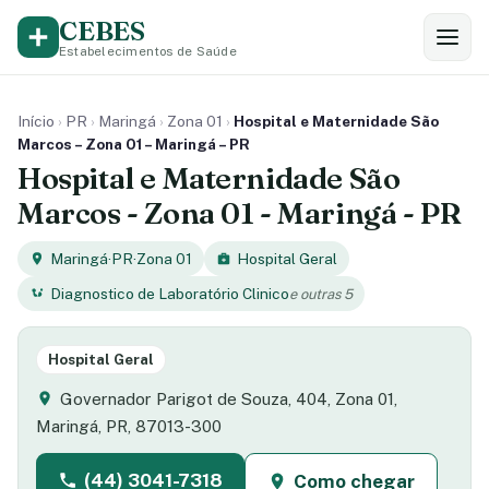
CEBES
Estabelecimentos de Saúde
Início
›
PR
›
Maringá
›
Zona 01
›
Hospital e Maternidade São
Marcos – Zona 01 – Maringá – PR
Hospital e Maternidade São
Marcos - Zona 01 - Maringá - PR
Maringá
·
PR
·
Zona 01
Hospital Geral
Diagnostico de Laboratório Clinico
e outras 5
Hospital Geral
Governador Parigot de Souza, 404, Zona 01,
Maringá, PR, 87013-300
(44) 3041-7318
Como chegar